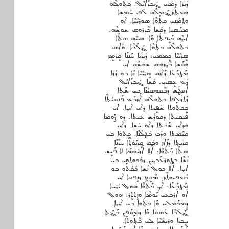
ܕܰܝܪܐ ܕܡܳܪܝ ܓܰܒܪܺܐܝܶܠ. ܟܬ݂ܘܠܶܗ
ܘܡܬܰܪܔܰܡܠܶܗ ܠܰܦ ܚܰܡܫܐ
ܘܬܡܳܢܝ ܟܬ݂ܳܘܶܐ ܣܘܪܝܳܝܶܐ. ܐܘ
ܡܚܰܣܝܐ ܕܩܰܫܐ ܒܶܕܪܘܣ ܫܘܫܶܗ܆
ܐܝܕ݂ܶܗ ܟ݂ܰܝܷܦܬܳܐ ܘܰܐ. ܗܝܝܶܗ ܣܬܶܐ
ܟܬ݂ܘܠܶܗ ܟܬ݂ܳܘܶܐ ܓ݂ܰܠܰܒܶܐ. ܘܰܐܣ
ܣܷܪܝܳܝܶܐ ܟܷܡܡܝ: ܕܰܝܪܳܝܐ ܚܰܢܢܰܐ ܩܷܪܡܷܙ
ܘܩܰܫܐ ܒܶܕܪܘܣ ܫܘܫܶܗ ܐܝ
ܡܰܛܒܰܥܰܐ ܕܰܐܣ ܣܷܪܝܳܝܶܐ ܢܶܐ ܒܘ ܕܳܪܐ
ܕܰܥ ܥܷܣܪܝ. ܩܰܫܐ ܓܰܒܪܺܐܝܶܠ
ܐܰܩܛܰܫ ܕܒܶܩܘܣܝܳܢܶܐ ܒܝ ܫܰܬܐ
ܕܰܬܪܰܠܦܐ ܟܬ݂ܘܠܶܗ ܐܰܪܒܰܥ ܦܰܢܩܝܳܬ݂ܶܐ
ܒܷܟܬ݂ܰܘܬܐ ܫܰܦܷܪܬܐ ܕܐܝ ܐܝܕ݂ܐ. ܐܝ
ܦܰܢܩܝܬ݂ܐ ܕܩܘܕܳܫ ܥܝܬܐ. ܕܘ ܨܰܘܡܐ
ܘܕܐܝ ܫܰܒܬ݂ܐ ܕܐܘ ܚܰܫܐ. ܕܐܝ
ܩܝܰܡܬܐ ܘܕܰܒ ܒܰܛܠܳܢܶܐ. ܟܷܬܘܰܐ ܒܝ
ܩܪܝܬ݂ܐ ܕܙܰܐܙ ܘܒܰܩ ܩܷܪܝܰܘܳܬ݂ܶܐ ܚܪܶܢܶܐ
ܣܬܶܐ ܟܰܬ݂ܳܘܶܐ܆ ܐܶܠܐ ܐܰܕܝܰܘܡܰܐ ܠܐ ܦܰܝܷܫ
ܢܳܫܶܐ ܒܛܘܪܥܰܒܕܝܢ ܕܟܳܟܘܬ݂ܘܝ ܒܝ
ܐܝܕ݂ܐ. ܐܶܠܐ ܟܘܠ ܢܳܫܐ ܟܳܟܳܬ݂ܰܘ ܒܘ
ܟܳܡܦ݁ܝܘܬܶܪ. ܡܶܩܷܡ ܕܢܷܦܩܐ ܐܝ
ܡܰܛܒܰܥܰܐ܆ ܐܰܟ ܟܰܬ݂ܳܘܶܐ ܗܘܠ ܝܰܪܚܐ
ܐܰܘ ܐܰܪܒܥܝ ܝܰܘܡܶܐ ܘܙܷܬܬܷܪ܆ ܗܘܠ
ܕܷܡܟܰܡܠܝ ܘܰܐ ܟܬ݂ܳܘܐ ܒܝ ܐܝܕ݂ܐ.
ܓ݂ܰܠܰܒܶܐ ܥܰܣܩܐ ܘܰܐ ܕܷܡܩܰܦܷܢ ܟܰܓ݂ܰܬ
ܚܷܒܪܐ ܘܪܝܫܰܝܶܐ ܠܝ ܟܬ݂ܰܘܬܐ.