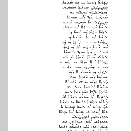
ܒܷܛܘܳܥܶܐ ܕܝܰܘܡܐ ܝܰܢܝ ܒܘ ܡܰܥܪܒܐ܆
ܟܳܡܷܔܓ݂ܳܠܝ ܣܘܪܰܝܬ ܘܟܳܟܘܬ݂ܘܝ
ܐܰܟܬ݂ܰܘܝܳܬ݂ܰܬ݂ܬ݂ܶܗ ܟܘܠܠܶܗ ܒܘ
ܡܰܥܪܒܳܝܐ. ܥܰܠ ܕܰܐܣ ܣܘܪܝܳܝܶܐ
ܡܷܔܓ݂ܳܠܝ ܘܰܐ ܘܟܘܬ݂ܘܝ ܘܰܐ ܒܘ
ܠܝܫܳܢܰܐ ܒܰܚ ܚܰܝܰܬ݂ܬ݂ܶܐ ܐܰܝ ܝܰܘܡܳܝܶܐ܆
ܠܰܬܘܰܐ ܟܬ݂ܳܘܶܐ ܕܰܩ ܩܳܢܘܢܶܐ ܕܘ
ܠܝܫܳܢܐ. ܐܘ ܟܬ݂ܳܘܐ ܩܰܡܳܝܐ ܕܘ
ܓܪܰܡܰܛܝܩܝ܆ ܒܝ ܚܰܪܰܝܬܐ ܕܘ ܕܳܪܐ
ܕܰܫ ܫܰܘܥܐ ܟܬ݂ܝܘ. ܐܶܠܐ ܐܘ ܛܘܪܳܝܐ
ܝܰܢܝ ܐܘ ܨܘܪܰܝܬ ܗܘܠ ܠܰܕܝܰܘܡܰܐ
ܠܰܬܠܶܗ ܩܳܢܘܢܶܐ. ܡܰܘܟ݂ܰܐ ܥܰܒܷܪܠܶܗ
ܓ݂ܰܠܰܒܶܐ ܟ݂ܰܒܪܶܐ ܢܘܟ݂ܪܳܝܶܐ. ܡܘ ܬܘܪܟܝ
ܘܡܘ ܩܘܪܡܰܢܔܝ ܘܡܘ ܥܰܪܰܒܝ.
ܠܓܳܪܰܢ ܕܝ ܡܰܘܕܥܳܢܘܬ݂ܐ ܕܐܘ
ܫܘܬܳܣܐ ܕܐܝ ܡܰܪܕܘܬ݂ܐ ܘܕܐܝ
ܝܕ݂ܰܥܬ݂ܐ ܘܕܐܘ ܝܘܠܦܳܢܐ ܕܶܐܡܘܳܬ݂ܐ
ܡܚܰܝܕܳܬ݂ܐ ܐܘܢܶܣܟܐ܆ ܟܝܬܐ ܠܰܦ
ܬܠܳܬ݂ܐ ܐܰܠܦܐ ܘܚܰܡܷܫܡܐ ܠܝܫܳܢܐ
ܒܷܒܪܝܬ݂ܐ. ܐܶܠܐ ܫܰܘܥܝ ܠܝܫܳܢܶܐ ܬܰܢܢܶܐ
ܟܷܬܬܶܗ ܟܬ݂ܰܘܬܐ ܘܩܳܢܘܢܶܐ ܕܘ ܠܝܫܳܢܐ.
ܘܚܰܐ ܡܷܢܢܶܗ ܐܘ ܠܝܫܳܢܐ ܣܘܪܝܳܝܐ ܝܐ.
ܘܬܰܢܶܐ ܐܷܫܡܐ ܡܰܐ ܣܷܪܝܳܝܐ ܐܰܝܢܰܐ ܕܟܷܬܢܶܐ
ܒܛܘܪܥܰܒܕܝܢ ܟܳܡܷܔܓ݂ܳܠܝ
ܘܟܳܟܘܬ݂ܘܝ ܐܶܒܶܗ. ܟܝܬܐ ܗܷܢ ܡܰܩ
ܩܷܪܝܰܘܳܬ݂ܶܐ ܟ݂ܘܕ ܚܰܐܚ ܘܟܰܦܰܪܒܶܗ ܘܟܰܦܪܐ