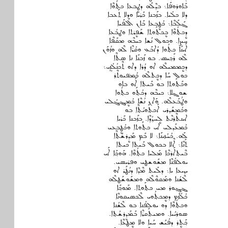
ܒܰܐܘܪܘܦ݁ܰܐ܆ ܒܕܶܠܰܗ ܕܛܷܒܥܐ ܟܬ݂ܳܘܶܐ
ܕܠܐ ܟܠܳܝܐ. ܒܙܰܒܢܐ ܟܰܪܝܐ ܘܕܠܐ ܬܰܥܒܐ
ܓ݂ܰܠܰܒܶܐ܆ ܟܳܛܷܒܥܐ ܒܰܐܢ ܐܰܠܦܰܝܐ
ܕܷܟܬ݂ܳܘܶܐ ܒܷܟܬ݂ܰܘܬܐ ܫܰܦܷܪܬܐ ܘܛܒܳܥܐ
ܚܝܨܐ. ܘܟܘܠ ܢܳܫܐ ܟܝܒܶܗ ܡܩܰܦܶܐ
ܐܰܝܢܰܐ ܟܬ݂ܳܘܐ ܕܳܐܒܰܥ ܘܩܳܪܶܐ ܠܶܗ ܘܙܳܘܰܢ
ܠܶܗ ܪܰܟ݂ܝܣ. ܒܘ ܙܰܒܢܰܐ ܢܐ ܣܬܶܐ
ܕܟܷܡܡܝܠܶܗ ܐܘ ܕܳܪܐ ܕܐܘ ܬܶܟܢܳܠܳܙ̰ܝ܆
ܟܘܠ ܚܰܐ ܕܟܷܬܠܶܗ ܟܳܡܦ݁ܝܘܬܶܪ
ܘܟܰܬ݂ܰܘܬܐ ܒܘ ܒܰܝܬܐ ܐܰܘ ܒܐܘ
ܫܘܓ݂ܠܐ܆ ܟܝܒܶܗ ܕܟܳܬ݂ܰܘ ܟܬ݂ܳܘܐ
ܘܛܳܒܰܥܠܶܗ. ܘܰܐܢ ܢܳܫܶܐ ܟܳܡܷܔܓܳܠܝ
ܘܟܳܡܫܰܕܪܝ ܐܰܟܬ݂ܰܘܝܳܬ݂ܶܐ ܒܘ
ܐܝܢܬܶܪܢܶܬ ܠܷܚܕ݂ܳܕ݂ܶܐ. ܒܙܰܒܢܐ ܟܰܪܝܐ
ܟܳܡܥܰܕܠܝ ܐܝ ܟܬ݂ܰܘܬܐ ܘܟܳܛܷܒܥܝ
ܠܰܗ. ܟܳܚܳܙܝܢܰܐ܆ ܠܐ ܒܰܡ ܡܰܕܷܪܫܳܬ݂ܶܐ
ܬܰܢܶܐ܆ ܐܶܠܐ ܒܟܘܠ ܒܰܝܬܐ ܟܝܬܐ
ܒܶܝܬ݂ܐܰܪܟܶܐ ܡܰܠܝܐ ܟܬ݂ܳܘܶܐ. ܗܰܘܟ݂ܰܐ ܐܰܝ
ܝܘܠܦܳܢܶܐ ܡܫܰܘܫܛܝ ܘܦܪܝܣܝ.
ܝܕ݂ܝܥܐ ܝܐ܆ ܕܠܰܝܬ ܡܶܕܶܐ ܕܢܳܛܰܪ ܐܘ
ܠܶܫܳܢܐ ܘܡܰܩܘܶܠܶܗ ܘܡܫܰܘܫܰܛܠܶܗ
ܔܓ݂ܘܪ ܡܝ ܟܬ݂ܰܘܬܐ. ܡܰܘܟ݂ܰܐ
ܟܳܠܳܙܰܡ ܕܡܷܟܬ݂ܳܘܝ ܠܶܟܣܝܩܘܢܶܐ
ܘܟܬ݂ܳܘܶܐ ܕܘ ܝܘܠܦܳܢܐ ܒܘ ܠܶܫܳܢܐ
ܣܘܪܝܳܝܐ. ܘܡܝܬܰܩܪܶܐ ܒܰܡܰܕܷܪܫܳܬ݂ܐ.
ܟ݂ܰܬܷܪ ܕܦܳܝܰܫ ܚܰܝܐ ܘܠܐ ܡܷܛܥܶܐ.