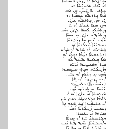
ܕܡܷܩܛܷܥܘܰܐ ܐܘ ܔܰܝܪܰܢ ܦܰܝܫܝܘܰܝܢܰܐ
ܒܰܝ ܝܰܘܡܶܐ ܘܒܰܝ ܝܰܪܚܶܐ ܒܝ
ܥܷܬܡܰܐ܆ ܕܠܐ ܔܰܝܪܰܢ. ܗܷܢ ܡܰܒ
ܒܳܬܶܐ ܟܷܬܘܰܠܠܶܗ ܠܰܡܦܰܬ ܕܘ
ܓܰܙ ܘܗܷܢ ܟܷܬܘܰܠܠܶܗ ܫܪܳܓܶܐ
ܘܗܷܢ ܣܬܶܐ ܫܰܡܥܶܐ. ܐܘ ܚܰܐ
ܕܟܷܬܘܰܝܠܶܗ ܠܰܡܦܰܐ ܠܓܳܪܰܢ ܕܗܰܢܝ
ܕܟܷܬܘܰܠܠܶܗ ܫܪܳܓܳܐ ܡܷܚܫܘܘܰܐ
ܡܰܕܰܢܝ. ܡܶܩܷܡ ܡܷܐ ܕܥܷܬܡܳܘܰܐ
ܟܘܠ ܢܳܫܳܐ ܡܰܥܠܰܦܘܰܐ ܐܘ
ܣܰܘܰܠܰܝܕܶܗ. ܐܘ ܣܰܘܰܠ ܐܳܒܷܢܘܰܝܠܶܗ
ܬܰܘܢܐ ܘܣܥܳܪܶܐ ܘܛܰܪܦܶܐ ܘܒܷܬܷܪ ܐܰܡ
ܡܳܪܶܐ ܣܷܠܩܝܘܰܐ ܠܰܠܥܰܠ ܠܘ
ܒܰܝܬܐ ܘܡܰܫܝܓܝܘܰܐ ܐܝܕܰܝܝܶܗ
ܘܪܰܓܠܰܝܝܶܗ. ܘܒܷܬܷܪ ܡܰܚܷܫܡܝܘܰܐ
ܡܶܩܷܡ ܡܷܐ ܕܥܳܬܰܡ ܐܘ ܠܰܠܝܐ.
ܐܶܡܝ ܔܘܓܪܘܰܐ ܐܝ ܨܳܦܰܐ
(ܡܫܰܚܢܰܢܝܬܐ) ܘܠܰܘܓܷܠ
ܫܳܚܰܢܘܰܐ. ܘܒܷܬܷܪ ܗܶܕܝ ܗܶܕܝ
ܡܰܕܷܠܩܝܘܰܐ ܐܝ ܫܪܳܓܳܐ ܐܰܘ ܐܝ
ܠܰܡܦܰܐ ܘܠܷܬܡܝܘܰܝܢܰܐ ܟܘܠܰܢ ܚܶܕܷܪ
ܐܝ ܡܫܰܚܢܳܢܝܬܐ ܐܰܚܢܰܐ ܡܶܩܷܡ ܡܷܐ
ܕܫܘܚܢܝ ܪܰܓܠܳܬܰܝܢܰܐ ܐܶܡܝ
ܡܚܰܕܪܳܘܰܐ ܐܝ ܚܫܰܡܬܐ
ܘܠܷܬܡܝܘܰܝܢܰܐ ܚܶܕܷܪ ܐܘ ܡܘܟܰܠܳܐ
ܘܐܘܟܠܝܘܰܝܢܰܐ. ܟܘܠ ܠܰܠܝܐ ܒܰܒܝ
ܚܳܝܰܪܘܰܐ ܒܰܬ ܬܰܪܥܶܐ ܕܝ ܕܷܪܬܐ ܒܶܐ