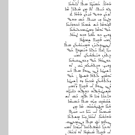
ܗܰܘܟܰܐ. ܥܰܣܪܺܝܝܶܐ ܣܬܶܐ ܐܳܬܝܘܰܝܢܰܐ
ܠܘ ܒܰܝܬܐ܆ ܐܶܠܐ ܡܷܢ ܡܰܬܝܳܐ! ܡܶܐ
ܐܰܪܥܰܢ ܗܘܠ ܩܰܪܥܰܢ ܗܳܘܶܘܰܐ ܬܳܙ
ܘܛܝܢܳܐ ܕܝ ܩܪܝܬܐ. ܒܰܣ ܗܘܠ
ܠܐܰܕܝܰܘܡܰܐ ܒܰܫ ܫܰܡܥܶܐ ܟܳܟܘܪܟܺܝܢܰܐ
ܥܰܠ ܝܰܘܡܶܐ ܕܷܡܓܰܡܒܠܝܘܰܝܢܰܐ
ܪܘܚܱܢ ܒܘ ܥܰܦܪܐ ܘܒܘ ܛܝܢܰܘܳܐ.
ܐܶܡܝ ܦܰܩܷܪܬܐ ܫܷܡܛܳܘܰܐ
ܐܰܔܔܘܠܝܕܰܢ ܘܡܷܚܝܳܘܰܝܠܰܢ ܣܬܶܐ
ܚܕܳܐ ܬܰܪܬܶܐ ܚܰܠܝܶܐ ܘܚܰܡܘܨܶܐ ܥܰܠ
ܒܷܬܪܰܢ ܘܚܰܝܦܳܘܰܝܠܰܢ. ܐܶܡܝ
ܥܘܔܙܳܘܰܐ ܥܰܠ ܕܥܘܔܩܝܘܰܝܢܰܐ
ܪܘܚܢ܆ ܘܟܷܬܘܰܝܠܰܗ ܚܰܩ . ܐܘ
ܬܶܫܝܓܳܐ ܕܰܔ ܔܘܠܶܐ ܣܬܶܐ ܒܰܝ
ܝܰܘܡܰܢܷܟ ܠܰܬܘܰܐ ܦܫܝܛܐ ܆ ܥܰܠ
ܕܠܰܬܘܰܝܠܰܢ ܡܰܟܝܢܰܐ ܕܘ ܬܶܫܝܓܳܐ
ܕܰܔ ܔܘܠܶܐ ܐܝ ܦܰܩܷܪܬܐ ܕܶܐܡܝ
ܡܰܫܝܓܳܘܰܠܠܶܗ ܟܘܠܠܶܗ ܒܐܝܕܳܬܰܗ
ܘܬܰܥܒܳܐ ܪܰܒܐ ܘܰܐ ܐܶܠܰܗ. ܒܰܣ ܐܰܫ
ܫܰܩܰܡܰܢܷܩ ܕܝܕܰܗ ܣܬܶܐ ܒܰܣܝܡܶܐ
ܘܰܝܢܶܐ ܘܢܷܛܪܝܘܰܝܢܰܢܢܶܗ. ܡܰܐ ܡܷܢ
ܣܰܝܡܝܢܰܐ ܐܰܚ ܚܰܝܶܐ ܒܝ ܩܪܝܬܐ
ܗܰܘܟܰܘܰܝܢܶܐ. ܐܝܢܰܩܰܐ ܕܚܰܐ ܡܷܫܬܰܥܶܐ
ܓܠܳܙܷܡ ܢܳܛܷܪ ܣܬܶܐ ܕܷܓܡܷܥܔܩ.
ܐܘܥܕܐ ܟܳܡܷܦܬܰܟܰܢܢܐ ܐܰܝܕܰܪܒܐ ܐܶܡܝ
ܐܝ ܦܰܩܷܪܬܐ ܣܰܝܡܳܘܰܐ ܐܘ ܙܰܒܢܰܘܳܐ܆