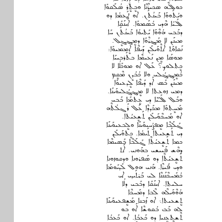
ܟܘܠܠܶܗ ܣܟܝܪܶܢܶܐ ܘܒܷܬܷܪ ܣܳܠܰܩܘܰܐ
ܘܝܳܬܰܘܘܰܐ ܒܰܝܢܳܬܰܢ. ܐܘ ܛܰܥܡܳܐ ܕܘ
ܠܰܠܝܳܐ ܗܶܕܝ ܒܳܣܰܡܘܰܐ. ܐܝܢܰܩܰܐ
ܕܒܰܒܝ ܗܳܘܶܘܰܐ ܝܰܬܝܘܳܐ ܒܰܝܢܳܬܰܢ ܚܰܐ
ܡܝܢܰܢ ܠܐ ܡܰܔܪܶܘܰܐ ܕܡܷܔܓܷܠ.
ܢܰܩܐܘܰܬ ܐܳܬܶܘܰܝܠܰܢ ܕ̣ܰܝܦܶܐ ܐܷܡܡܝܘܰܐ:
ܡܘܣܰܐ ܡܷܢ ܢܰܥܝܡܶܐ ܒܬܰܪܒܝܝܰܐ
ܟܷܬܠܘܟ؟ ܥܰܠ ܐܘ ܡܘܟܰܠܳܐ ܠܐ
ܟܳܡܷܔܓܳܠܝ ܘܠܐ ܟܳܒܳܕܷܢ ܡܶܩܷܡ
ܡܝܢܰܢ ܒܰܣ ܐܰܕ ܕܰܝܦܶܐ ܠܷܕܥܝܘܰܐ
ܕܡܝ ܙܘܥܬܐ ܠܐ ܡܷܔܓܳܠܝܘܰܝܢܰܐ.
ܘܒܰܠ ܠܰܠܝܶܐ ܕܝ ܥܷܬܡܰܐ ܒܰܒܝ
ܡܰܚܷܬܘܰܐ ܡܟܰܕܕܶܐ ܥܰܠ ܪܰܓܠܳܬܶܗ
ܐܘ ܡܰܚܟܶܘܰܝܠܰܢ ܬܰܫܷܥܝܳܬܐ.
ܓܰܠܰܒܶܐ ܡܷܦܨܳܚܝܘܰܝܢܰܐ ܘܠܷܒܥܝܘܰܝܢܰܐ
ܕܝ ܬܰܫܥܝܬܐ ܬܰܝܡܳܐ. ܟܷܬܘܰܝܠܰܢ
ܟܡܐ ܬܰܫܷܥܝܳܬܶܐ ܓܰܠܰܒܶܐ ܒܰܣܝܡܶܐ
ܕܗܶܫ ܦܰܝܝܫܝ ܒܗܰܘܢܝ. ܐܰܬ
ܬܰܫܷܥܝܳܬܶܐ ܕܘ ܣܰܦܪܘܢܐ ܘܕܩܘܙܘܢܐ
ܘܕܝ ܦܺܝܪܶܐ. ܗܰܢܝ ܗܘܠ ܠܰܕܝܰܘܡܰܐ
ܟܳܡܰܚܟܶܢܰܢܢܶܐ ܠܝ ܒܰܪܬܰܝܕܝ ܐܝ
ܚܠܝܬܐ. ܐܝܢܰܩܰܐ ܕܒܰܒܝ ܕܠܳܐ
ܗܳܘܶܘܰܝܠܶܗ ܠܶܒܐ ܕܡܰܚܟܶܐ
ܬܷܫܥܝܬܐ܆ ܐܘ ܙܰܒܢܐ ܡܰܫܷܦܥܝܘܰܝܢܰܐ
ܠܗ ܒܰܒ ܒܳܩܘܫܶܐ ܐܰܘ ܒܘ
ܬܶܫܬܥܷܢܝܐ ܕܘ ܟܰܥܒܳܐ. ܐܘ ܟܰܥܒܳܐ