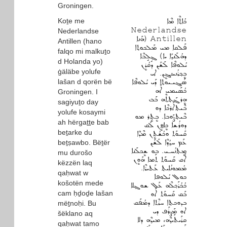
Groningen.
Koṯe me
ܟܳܐܬ݂ܶܐ ܡܶܐ
Nederlandse
Nederlandse
Antillen (ܗܰܢܐ
Antillen (hano
ܦܰܠܩܐ ܡܝ ܡܰܠܟܘܬ݂ܐ
falqo mi malkuṯo
ܕܗܳܠܰܢܕܰܐ ܝܐ) ܓ݂ܱܠܱܒܶܐ
d Holanda yo)
ܝܳܠܘܦܶܐ ܠܰܫܰܢ ܕܩܳܪܷܢ
ġäläbe yolufe
ܒܷܟ݂ܪܳܢܝܢܓܷܢ. ܐܝ
lašan d qorën bë
ܣܰܓܝـܝܘܬ݂ܐ ܕܰܝ ܝܳܠܘܦܶܐ
ܟܳܣܰܝܡܝ ܐܰܗ
Groningen. I
ܗܷܪܓܰܬ݂ܬ݂ܶܗ ܒܰܒ
sagiyuṯo day
ܒܶܝܬ݂ܐܰܪܟܶܐ ܕܘ
yolufe kosaymi
ܒܶܝܬ݂ܨܰܘܒܐ. ܒܷܬ݂ܷܪ ܡܘ
ah hërgaṯṯe bab
ܕܘܪܳܫܐ ܟܷܐܙܙܷܢ ܠܰܩ
beṯarke du
ܩܰܚܘܰܬ ܘܟܳܫܳܬܷܢ ܡܶܕܶܐ
ܥܰܡ ܚܕ݂ܳܕ݂ܶܐ ܠܰܫܰܢ
beṯṣawbo. Bëṯër
ܡܷܬ݂ܢܳܚـܝ. ܒܘ ܫܷܟܠܰܢܐ
mu durošo
ܐܰܩ ܩܰܚܘܰܬ ܬܰܡܐ ܗܰܘܷܢ
këzzën laq
ܡܳܡܘܢܳܐܝܬ݂ ܥܰܬܝܪܶܐ.
qaḥwat w
ܟܘܠ ܝܳܠܘܦܐ
košotën mede
ܟܳܟܳܪܰܟ݂ܠܶܗ ܥܰܠ ܫܘܓ݂ܠܐ
cam ḥḏoḏe lašan
ܒܰܩ ܩܰܚܘܰܬ ܐܰܘ
ܒܕܘܟܬ݂ܐ ܚܪܶܬܐ ܕܡܳܦܰܩ
mëṯnoḥi. Bu
ܐܘ ܡܰܨܪܰܦ ܕܝ
šëklano aq
ܩܪܰܝܬܰܝܕ݂ܶܗ، ܡܝܕ݂ܶܗ ܕܠܐ
qaḥwat tamo