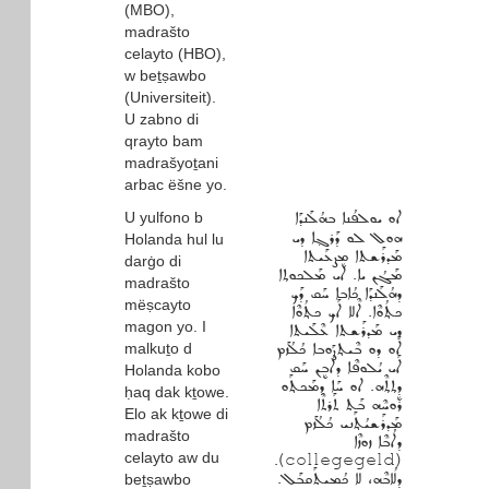
(MBO),
madrašto
celayto (HBO),
w beṯṣawbo
(Universiteit).
U zabno di
qrayto bam
madrašyoṯani
arbac ëšne yo.
U yulfono b
ܐܘ ܝܘܠܦܳܢܐ ܒܗܳܠܰܢܕܰܐ
ܗܘܠ ܠܘ ܕܰܪܓ݂ܐ ܕܝ
Holanda hul lu
ܡܰܕܪܰܫܬܐ ܡܷܨܥܰܝܬܐ
darġo di
ܡܰܓܳܢ ܝܐ. ܐܝ ܡܰܠܟܘܬ݂ܐ
madrašto
ܕܗܳܠܰܢܕܰܐ ܟܳܐܒܐ ܚܰܩ ܕܰܟ
mëṣcayto
ܟܬ݂ܳܘܶܐ. ܐܶܠܐ ܐܰܟ ܟܬ݂ܳܘܶܐ
magon yo. I
ܕܝ ܡܰܕܪܰܫܬܐ ܥܶܠܰܝܬܐ
malkuṯo d
ܐܰܘ ܕܘ ܒܶܝܬ݂ܨܰܘܒܐ ܟܳܠܳܙܰܡ
ܐܰܝ ܝܳܠܘܦܶܐ ܕܐܳܒܷܢ ܚܰܩ
Holanda kobo
ܕܷܬ݂ܬ݂ܶܗ. ܐܘ ܚܰܐ ܕܡܰܟܬ݂ܰܘ
ḥaq dak kṯowe.
ܪܘܚܶܗ ܒܰܬ ܬܰܪܬܶܐ
Elo ak kṯowe di
ܡܰܕܪܰܫܝܳܬ݂ܰܢܝ ܟܳܠܳܙܰܡ
madrašto
ܕܐܳܒܶܐ ܙܘܙܶܐ
celayto aw du
(collegegeld).
ܕܠܳܐܒܶܗ، ܠܐ ܟܳܡܝܬܰܩܒܰܠ.
beṯṣawbo