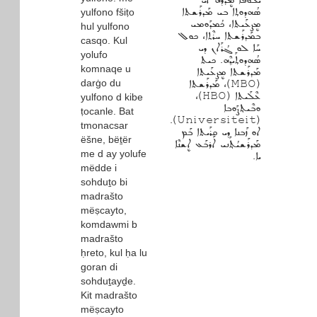
ܝܳܠܘܦܶܐ ܡܷܕܕܶܗ ܐܝ
ܣܳܗܕܘܬ݂ܐ ܒܝ ܡܰܕܪܰܫܬܐ
yulfono fšiṭo
ܡܷܨܥܰܝܬܐ، ܟܳܡܕܰܘܡܝ
hul yulfono
ܒܡܰܕܪܰܫܬܐ ܚܪܶܬܐ، ܟܘܠ
casqo. Kul
ܚܰܐ ܠܘ ܓܳܪܰܐܢ ܕܝ
yolufo
ܣܳܗܕܘܬ݂ܰܝܕ݂ܶܗ. ܟܝܬ
komnaqe u
ܡܰܕܪܰܫܬܐ ܡܷܨܥܰܝܬܐ
darġo du
(MBO)، ܡܰܕܪܰܫܬܐ
ܥܶܠܰܝܬܐ (HBO)،
yulfono d kibe
ܘܒܶܝܬ݂ܨܰܘܒܐ
ṭocanle. Bat
(Universiteit).
tmonacsar
ܐܘ ܙܰܒܢܐ ܕܝ ܩܪܰܝܬܐ ܒܰܡ
ëšne, bëṯër
ܡܰܕܪܰܫܝܳܬ݂ܰܢܝ ܐܰܪܒܰܥ ܐܷܫܢܶܐ
me d ay yolufe
ܝܐ.
mëdde i
sohduṯo bi
madrašto
mëṣcayto,
komdawmi b
madrašto
ḥreto, kul ḥa lu
goran di
sohduṯayḏe.
Kit madrašto
mëṣcayto