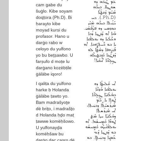
ܥܰܡ ܓܰܒܶܗ ܕܘ
cam gabe du
ܫܘܓ݂ܠܐ. ܟܝܒܶܗ
šuġlo. Kibe soyam
ܣܳܝܰܡ ܕܳܩܛܳܪܰܐ
doqṭora (Ph.D). Bi
(Ph.D.). ܒܝ
ܚܰܪܰܝܬܐ ܟܝܒܶܗ ܡܳܝܰܕ
ḥarayto kibe
ܟܘܪܣܝ ܕܘ ܦ݁ܪܳܦܰܣܳܪ.
moyad kursi du
ܗܰܢܐ ܐܘ ܕܰܪܓ݂ܐ ܪܰܒܐ
profasor. Hano u
ܘܥܶܠܳܝܐ ܕܘ ܝܘܠܦܳܢܐ
darġo rabo w
ܝܐ ܒܘ ܒܶܝܬ݂ܨܰܘܒܐ. ܐܘ
celoyo du yulfono
ܦܰܪܨܘܦܐ ܕܡܳܛܶܐ ܠܘ
ܕܰܪܓ݂ܰܢܐ ܟܳܙܷܒܛܝܠܶܗ
yo bu beṯṣawbo. U
ܓ݂ܱܠܱܒܶܐ ܐܝܩܳܪܐ!
farṣufo d moṭe lu
darġano kozëbṭile
ġäläbe iqoro!
I qaliṭa du yulfono
ܐܝ ܩܰܠܝܛܰܐ ܕܘ
ܝܘܠܦܳܢܐ ܗܰܪܟܶܐ
harke b Holanda
ܒܗܳܠܰܢܕܰܐ ܓ݂ܱܠܱܒܶܐ
ġäläbe ṭawto yo.
ܛܰܘܬܐ ܝܐ. ܒܰܡ
Bam madrašyoṯe
ܡܰܕܪܰܫܝܳܬ݂ܶܐ ܕܷܒܪܝܬ݂ܐ،
dë briṯo, i madrašṯo
ܐܝ ܡܰܕܪܰܫܬ݂ܐ
d Holanda ḥḏo maṭ
ܕܗܳܠܰܢܕܰܐ ܚܕ݂ܐ ܡܰܛ
ṭawwe komëḥšowo.
ܛܰܘܘܶܐ ܟܳܡܷܚܫܳܘܐ. ܐܘ
ܝܘܠܦܳܢܰܝܕ݂ܰܗ ܟܳܡܷܚܫܰܘ
U yulfonayḏa
ܒܘ ܕܰܪܓ݂ܐ ܕܰܥ
komëḥšaw bu
ܥܰܣܪܐ ܕܷܒܪܝܬ݂ܐ. ܒܘ
darġo dac casro dë