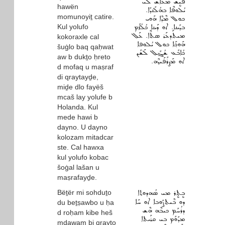
ܦܰܝܷܫ ܡܥܰܐܫ ܠܰܝ
hawën
ܝܳܠܘܦܶܐ ܒܗܳܠܰܢܕܰܐ.
momunoyiṯ catire.
ܟܘܠ ܡܶܕܶܐ ܗܰܘܝ
Kul yolufo
ܒܕܰܝܢܐ. ܐܘ ܕܰܝܢܐ ܟܳܠܳܙܰܡ
ܡܝܬܰܕܥܰܪ ܣܬܶܐ. ܥܰܠ
kokoraxle cal
ܗܰܘܟ݂ܰܐ ܟܘܠ ܝܳܠܘܦܐ
šuġlo baq qaḥwat
ܟܳܐܒܰܥ ܫܳܓ݂ܰܠ ܠܰܫܰܢ
aw b dukṯo ḥreto
ܐܘ ܡܰܨܪܰܦܰܝܕ݂ܶܗ.
d mofaq u maṣraf
di qraytayḏe,
miḏe dlo fayëš
mcaš lay yolufe b
Holanda. Kul
mede hawi b
dayno. U dayno
kolozam mitadcar
ste. Cal hawxa
kul yolufo kobac
šoġal lašan u
maṣrafayḏe.
Bëṯër mi sohduṯo
ܒܷܬ݂ܷܪ ܡܝ ܣܳܗܕܘܬ݂ܐ
ܕܘ ܒܶܝܬ݂ܨܰܘܒܐ ܐܘ ܚܰܐ
du beṯṣawbo u ḥa
ܕܪܳܚܰܡ ܟܝܒܶܗ ܗܶܫ
d roḥam kibe heš
ܡܕܰܘܰܡ ܒܝ ܩܪܰܝܬܐ
mdawam bi qrayto