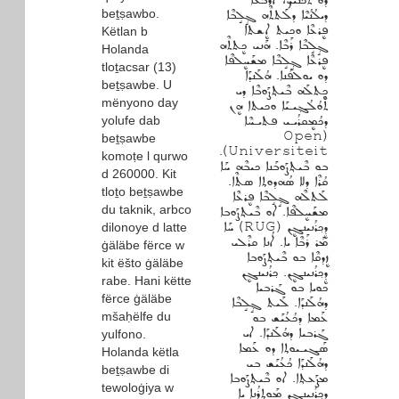
ܕܘ ܬܰܟܢܝܟ، ܐܰܪܒܥܐ
beṯṣawbo.
ܕܝܠܳܢܳܝܶܐ ܕܠܰܬܬܶܗ ܓ݂ܱܠܱܒܶܐ
ܦܷܪܥܶܐ ܘܟܝܬ ܐܷܫܬܐ
Këtlan b
ܓ݂ܱܠܱܒܶܐ ܪܰܒܶܐ. ܗܰܢܝ ܟܷܬܬܶܗ
Holanda
ܦܷܪܥܶܐ ܓ݂ܱܠܱܒܶܐ ܡܫܰܚܷܠܦܶܐ
tloṯacsar (13)
ܕܘ ܝܘܠܦܳܢܐ. ܗܳܠܰܢܕܰܐ
beṯṣawbe. U
ܟܷܬܠܰܗ ܒܶܝܬ݂ܨܰܘܒܶܐ ܕܝ
mënyono day
ܬܶܘܳܠܳܓ݂ܝـܝܰܐ ܘܟܝܬܐ ܗܷܢ
yolufe dab
ܕܟܳܡܷܩܪܳܝـܝ ܦܬܝـܚܶܐ
(Open
beṯṣawbe
Universiteit).
komoṭe l qurwo
ܒܘ ܒܶܝܬ݂ܨܰܘܒܰܢܐ ܟܝܒܶܗ ܚܰܐ
d 260000. Kit
ܩܳܪܶܐ ܕܠܐ ܣܳܗܕܘܬ݂ܐ ܣܬܶܐ.
tloṯo beṯṣawbe
ܠܰܬܠܶܗ ܓ݂ܱܠܱܒܶܐ ܦܷܪܥܶܐ
du taknik, arbco
ܡܫܰܚܷܠܦܶܐ. ܐܘ ܒܶܝܬ݂ܨܰܘܒܐ
ܕܷܟ݂ܪܳܢܝܢܓܷܢ (RUG) ܚܰܐ
dilonoye d latte
ܡܰܪ ܪܰܒܶܐ ܝܐ. ܐܳܢܐ ܩܪܶܠܝ
ġäläbe fërce w
ܙܷܕܩܶܐ ܒܘ ܒܶܝܬ݂ܨܰܘܒܐ
kit ëšto ġäläbe
ܕܷܟ݂ܪܳܢܝܢܓܷܢ. ܟ݂ܪܳܢܝܢܓܷܢ
rabe. Hani këtte
ܟܘܝܐ ܒܘ ܓܰܪܒܝܐ
fërce ġäläbe
ܕܗܳܠܰܢܕܰܐ. ܠܰܝܬ ܓ݂ܱܠܱܒܶܐ
mšaḥëlfe du
ܥܰܡܐ ܕܟܳܥܳܝܰܫ ܒܘ
ܓܰܪܒܝܐ ܕܗܳܠܰܢܕܰܐ. ܐܝ
yulfono.
ܣܰܓܝـܝܘܬ݂ܐ ܕܘ ܥܰܡܐ
Holanda këtla
ܕܗܳܠܰܢܕܰܐ ܟܳܥܳܝܰܫ ܒܝ
beṯṣawbe di
ܡܨܰܥܬ݂ܐ. ܐܘ ܒܶܝܬ݂ܨܰܘܒܐ
tewoloġiya w
ܕܷܟ݂ܪܳܢܝܢܓܷܢ ܡܰܘܬ݂ܪܳܢܐ ܝܐ