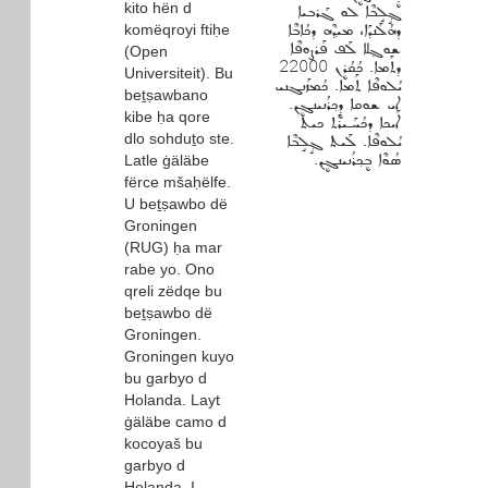
kito hën d
ܓ݂ܱܠܱܒܶܐ ܠܘ ܓܰܪܒܝܐ
komëqroyi ftiḥe
ܕܗܳܠܰܢܕܰܐ، ܡܝܕ݂ܶܗ ܕܟܳܐܒܶܐ
ܫܘܓ݂ܠܐ ܠܰܦ ܦܰܪܨܘܦܶܐ
(Open
ܕܬܰܡܐ. ܟܳܩܳܪܷܢ 22000
Universiteit). Bu
ܝܳܠܘܦܶܐ ܬܰܡܐ. ܟܳܡܙܰܢܓܢܝ
beṯṣawbano
ܐܝ ܫܘܩܐ ܕܷܟ݂ܪܳܢܝܢܓܷܢ.
kibe ḥa qore
ܐܰܝܟܐ ܕܟܳܚܰـܝܪܰܬ ܟܝܬ
dlo sohduṯo ste.
ܝܳܠܘܦܶܐ. ܠܰܝܬ ܓ݂ܱܠܱܒܶܐ
ܣܳܘܶܐ ܒܷܟ݂ܪܳܢܝܢܓܷܢ.
Latle ġäläbe
fërce mšaḥëlfe.
U beṯṣawbo dë
Groningen
(RUG) ḥa mar
rabe yo. Ono
qreli zëdqe bu
beṯṣawbo dë
Groningen.
Groningen kuyo
bu garbyo d
Holanda. Layt
ġäläbe camo d
kocoyaš bu
garbyo d
Holanda. I