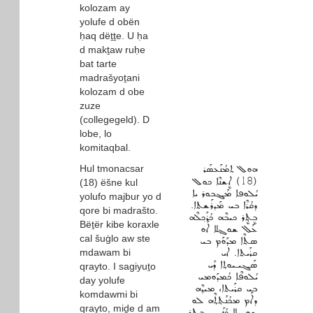
kolozam ay
yolufe d obën
ḥaq dëṯṯe. U ḥa
d makṯaw ruḥe
bat tarte
madrašyoṯani
kolozam d obe
zuze
(collegegeld). D
lobe, lo
komitaqbal.
Hul tmonacsar
ܗܘܠ ܬܡܳܢܰܥܣܰܪ
(18) ܐܷܫܢܶܐ ܟܘܠ
(18) ëšne kul
ܝܳܠܘܦܐ ܡܰܔܒܘܪ ܝܐ
yolufo majbur yo d
ܕܩܳܪܶܐ ܒܝ ܡܰܕܪܰܫܬܐ.
qore bi madrašto.
ܒܷܬ݂ܷܪ ܟܝܒܶܗ ܟܳܪܰܟ݂ܠܶܗ
Bëṯër kibe koraxle
ܥܰܠ ܫܘܓ݂ܠܐ ܐܰܘ
cal šuġlo aw ste
ܣܬܶܐ ܡܕܰܘܰܡ ܒܝ
mdawam bi
ܩܪܰܝܬܐ. ܐܝ
ܣܰܓܝـܝܘܬ݂ܐ ܕܰܝ
qrayto. I sagiyuṯo
ܝܳܠܘܦܶܐ ܟܳܡܕܰܘܡܝ
day yolufe
ܒܝ ܩܪܰܝܬܐ، ܡܝܕ݂ܶܗ
komdawmi bi
ܕܐܰܡ ܡܟܳܢܰܬ݂ܬ݂ܶܗ ܠܘ
qrayto, miḏe d am
ܫܘܓ݂ܠܐ ܟܳܙܰܝܕܝ. ܒܷܬ݂ܷܪ