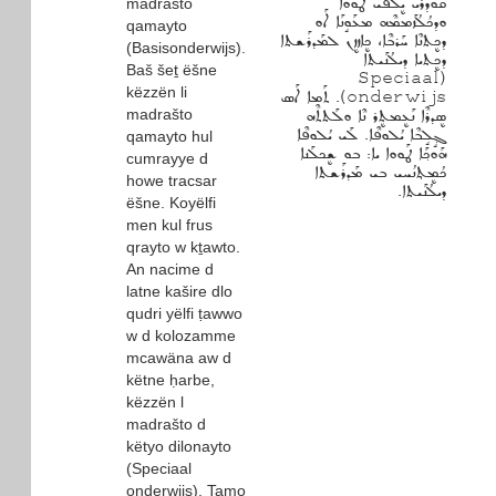
ܩܘܕܪܝ ܝܷܠܦܝ ܛܰܘܘܐ
madrašto
ܘܕܟܳܠܳܙܰܡܡܶܗ ܡܥܰܘܱܢܰܐ ܐܰܘ
qamayto
ܕܟܷܬܢܶܐ ܚܰܪܒܶܐ، ܟܷܐܙܙܷܢ ܠܡܰܕܪܰܫܬܐ
(Basisonderwijs).
ܕܟܷܬܝܐ ܕܝܠܳܢܰܝܬܐ
Baš šeṯ ëšne
(Speciaal
këzzën li
onderwijs). ܬܰܡܐ ܐܰܣ
madrašto
ܣܷܕܪܶܐ ܢܰܥܷܡܬܷܪ ܢܶܐ ܘܠܰܬܬܶܗ
ܓ݂ܱܠܱܒܶܐ ܝܳܠܘܦܶܐ. ܠܰܝ ܝܳܠܘܦܶܐ
qamayto hul
ܗܰܘܟ݂ܰܐ ܛܰܘܘܐ ܝܐ: ܒܘ ܫܷܟܠܰܢܐ
cumrayye d
ܟܳܡܷܬ݂ܢܳܚܝ ܒܝ ܡܰܕܪܰܫܬܐ
howe tracsar
ܕܝܠܳܢܰܝܬܐ.
ëšne. Koyëlfi
men kul frus
qrayto w kṯawto.
An nacime d
latne kašire dlo
qudri yëlfi ṭawwo
w d kolozamme
mcawäna aw d
këtne ḥarbe,
këzzën l
madrašto d
këtyo dilonayto
(Speciaal
onderwijs). Tamo