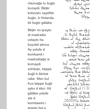
mkonaṯṯe lu šuġlo
ܟܳܚܳܙܷܢ ܟ݂ܰܝܷܦܬܷܪ
ܫܘܓ݂ܠܐ، ܒܗܳܠܰܢܕܰܐ
kozaydi. Bëṯër
ܟܝܬ ܫܘܓ݂ܠܐ
koḥozën xayëftër
ܓ݂ܱܠܱܒܶܐ.
šuġlo, b Holanda
kit šuġlo ġäläbe.
Bëṯër mi qrayto
ܒܷܬ݂ܷܪ ܡܝ ܩܪܰܝܬܐ ܕܝ
ܡܰܕܪܰܫܬܐ ܥܶܠܰܝܬܐ ܚܰܐ
di madrašto
ܟܳܝܳܠܰܦ ܨܷܢܥܰܐ. ܐܰܝ ܝܳܠܘܦܶܐ
celayto ḥa
ܕܟܳܡܟܰܡܠܝ ܐܝ
koyolaf ṣënca.
ܡܰܕܪܰܫܬܰܬ݂ܬ݂ܶܗ ܘܟܳܡܰܝܕܝ
Ay yolufe d
ܣܳܗܕܘܬ݂ܐ، ܟܷܦ݁ܦ݁ܶܗ
komkamli i
ܫܘܓ݂ܠܝ ܒܫܷܪܟܰܬ ܪܰܒܶܐ.
madraštaṯṯe w
ܡܶܢ ܟܘܠ ܦܪܘܣ
ܟܷܦ݁ܦ݁ܶܗ ܫܘܓ݂ܠܝ ܐܰܝܟܐ
komaydi
ܕܐܷܒܥܝ. ܟܝܬ ܓ݂ܱܠܱܒܶܐ
sohduṯo, këppe
ܝܳܠܘܦܶܐ ܣܬܶܐ ܕܟܳܡܕܰܘܡܝ
šuġli b šërkat
ܐܝ ܩܪܰܝܬܐ ܗܘܠ ܐܘ
rabe. Men kul
ܒܶܝܬ݂ܨܰܘܒܐ. ܟܷܬܠܰܢ
frus këppe šuġli
ܒܗܳܠܰܢܕܰܐ ܬܠܳܬ݂ܰܥܣܰܪ
(13) ܒܶܝܬ݂ܨܰܘܒܶܐ. ܐܘ
ayko d ëbci. Kit
ܡܷܢܝܳܢܐ ܕܰܝ ܝܳܠܘܦܶܐ ܕܰܒ
ġäläbe yolufe
ܒܶܝܬ݂ܨܰܘܒܶܐ ܟܳܡܳܛܶܐ
ste d
ܠܩܘܪܘܐ ܕ260000.
komdawmi i
ܟܝܬ ܬܠܳܬ݂ܐ ܒܶܝܬ݂ܨܰܘܒܶܐ
qrayto hul u