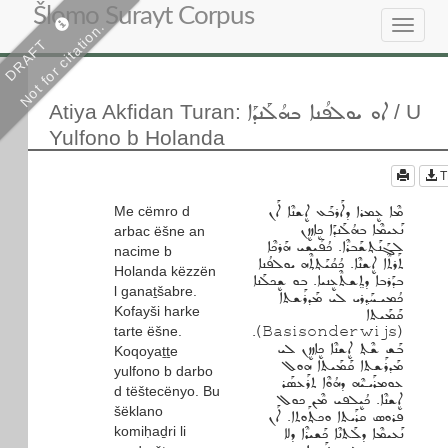
Šlomo Surayt Corpus
Not for citation.
Toggle
DRAFT
navigat
ܐܘ ܝܘܠܦܳܢܐ ܒܗܳܠܰܢܕܰܐ
Atiya Akfidan Turan
:
/ U
Yulfono b Holanda
T
Me cëmro d
ܡܶܐ ܥܷܡܪܐ ܕܐܰܪܒܰܥ ܐܷܫܢܶܐ ܐܰܢ
ܢܰܥܝܡܶܐ ܒܗܳܠܰܢܕܰܐ ܟܷܐܙܙܷܢ
arbac ëšne an
ܠܓܰܢܰܬ݂ܫܰܒܪܶܐ. ܟܳܦܰܝܫܝ ܗܰܪܟܶܐ
nacime b
ܬܰܪܬܶܐ ܐܷܫܢܶܐ. ܟܳܩܳܝܰܬ݂ܬ݂ܶܗ ܝܘܠܦܳܢܐ
Holanda këzzën
ܒܕܰܪܒܐ ܕܬܸܫܬܶܥܷܢܝܐ. ܒܘ ܫܷܟܠܰܢܐ
l ganaṯšabre.
ܟܳܡܝـܚܰܕ݂ܪܝ ܠܝ ܡܰܕܪܰܫܬܐ
Kofayši harke
ܩܰܡܰܝܬܐ
tarte ëšne.
(Basisonderwijs).
ܒܰܫ ܫܶܬ݂ ܐܷܫܢܶܐ ܟܷܐܙܙܷܢ ܠܝ
Koqoyaṯṯe
ܡܰܕܪܰܫܬܐ ܩܰܡܰܝܬܐ ܗܘܠ
yulfono b darbo
ܥܘܡܪܰܝـܝܶܗ ܕܗܳܘܶܐ ܬܪܰܥܣܰܪ
d tëštecënyo. Bu
ܐܷܫܢܶܐ. ܟܳܝܷܠܦܝ ܡܶܢ ܟܘܠ
šëklano
ܦܪܘܣ ܩܪܰܝܬܐ ܘܟܬ݂ܰܘܬܐ. ܐܰܢ
komiḥaḏri li
ܢܰܥܝܡܶܐ ܕܠܰܬܢܶܐ ܟܰܫܝܪܶܐ ܕܠܐ