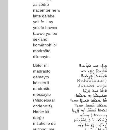
as sëdre
nacëmtër ne w
latte ġäläbe
yolufe. Lay
yolufe hawxa
ṭawwo yo: bu
šëklano
komëṯnoḥi bi
madrašto
dilonayto.
Bëṯër mi
ܒܷܬ݂ܷܪ ܡܝ ܡܰܕܪܰܫܬܐ
ܩܰܡܰܝܬܐ ܟܷܐܙܙܷܢ ܠܝ
madrašto
ܡܰܕܪܰܫܬܐ ܡܷܨܥܰܝܬܐ
qamayto
(Middelbaar
këzzën li
onderwijs).
madrašto
ܗܰܪܟܶܐ ܟܝܬ ܕܰܪܓ݂ܶܐ
mëṣcayto
ܡܫܰܚܷܠܦܶܐ ܕܘ ܝܘܠܦܳܢܐ܃
(Middelbaar
ܡܶܐ ܝܘܠܦܳܢܐ ܦܫܝܛܐ ܗܘܠ
ܝܘܠܦܳܢܐ ܥܰܣܩܐ. ܟܘܠ
onderwijs).
ܝܳܠܘܦܐ ܟܳܡܢܰܩܶܐ ܐܘ ܕܰܪܓ݂ܐ
Harke kit
ܕܘ ܝܘܠܦܳܢܐ ܕܟܝܒܶܗ
darġe
ܛܳܥܰܢܠܶܗ. ܒܰܬ ܬܡܳܢܰܥܣܰܪ
mšaḥëlfe du
ܐܷܫܢܶܐ، ܒܷܬ݂ܷܪ ܡܶܐ ܕܐܰܝ
yulfono: me