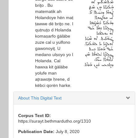
ܡܰܬܶܡܰܬܝܟ ܐܰܗ
briṯo . Bu
ܗܳܠܰܢܕܳܝܶܐ ܗܷܢ ܡܰܛ
matematik ah
ܛܰܘܘܶܐ ܕܷܒܪܝܬ݂ܐ ܢܶܐ.
ܐܝ ܩܘܛܢܘܬ݂ܐ
Holandoye hën maṭ
ܕܗܳܠܰܢܕܰܐ ܟܳܡܰܨܰܪܦܐ
ṭawwe dë briṯo ne. I
ܓ݂ܱܠܱܒܶܐ ܙܘܙܶܐ ܥܰܠ
quṭnuṯo d Holanda
ܐܘ ܝܘܠܦܳܢܐ
komaṣarfo ġäläbe
ܓܰܘܳܢܳܐܝܬ݂. ܐܘ ܡܶܕܰܢܐ
zuze cal u yulfono
ܐܘܠܨܳܝܐ ܝܐ ܠܗܳܠܰܢܕܰܐ.
gawonoyiṯ. U
ܥܰܠ ܗܰܘܟ݂ܰܐ ܟܝܬ
ܓ݂ܱܠܱܒܶܐ ܝܳܠܘܦܶܐ ܡܰܢ
medano ulṣoyo yo l
ܐܰܬ݂ܪܰܘܳܬ݂ܶܐ ܚܪܶܢܶܐ،
Holanda. Cal
ܕܟܷܐܒܥܝ ܩܳܪܷܢ ܗܰܪܟܶܐ.
hawxa kit ġäläbe
yolufe man
aṯrawoṯe ḥrene, d
këbci qorën harke.
About This Digital Text
Corpus Text ID:
https://surayt.bethmardutho.org/1310
Publication Date:
July 8, 2020