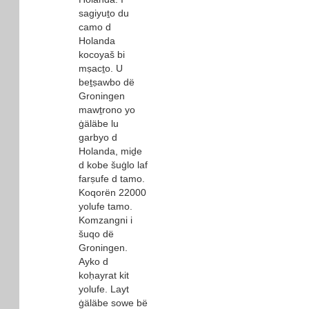
sagiyuṯo du
camo d
Holanda
kocoyaš bi
mṣacṯo. U
beṯṣawbo dë
Groningen
mawṯrono yo
ġäläbe lu
garbyo d
Holanda, miḏe
d kobe šuġlo laf
farṣufe d tamo.
Koqorën 22000
yolufe tamo.
Komzangni i
šuqo dë
Groningen.
Ayko d
koḥayrat kit
yolufe. Layt
ġäläbe sowe bë