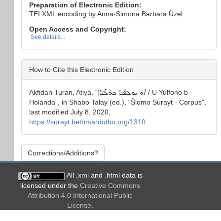
Preparation of Electronic Edition:
TEI XML encoding by Anna-Simona Barbara Üzel .
Open Access and Copyright:
See details...
How to Cite this Electronic Edition
Akfidan Turan, Atiya
, “
ܐܘ ܝܘܠܦܳܢܐ ܒܗܳܠܰܢܕܰܐ
/ U Yulfono b
Holanda
”, in
Shabo Talay
(ed.), “
Šlomo Surayt - Corpus
”,
last modified July 8, 2020,
https://surayt.bethmardutho.org/1310
.
Corrections/Additions?
All .xml and .html data is
licensed under the
Creative Commons
Attribution 4.0 International Public
License
.